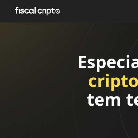
Especi
cript
tem t