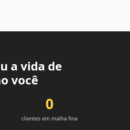
u a vida de
o você
0
clientes em malha fina