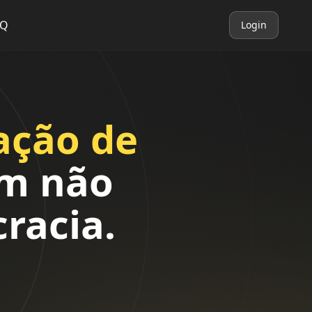
AQ
Login
ação de
m não
racia.