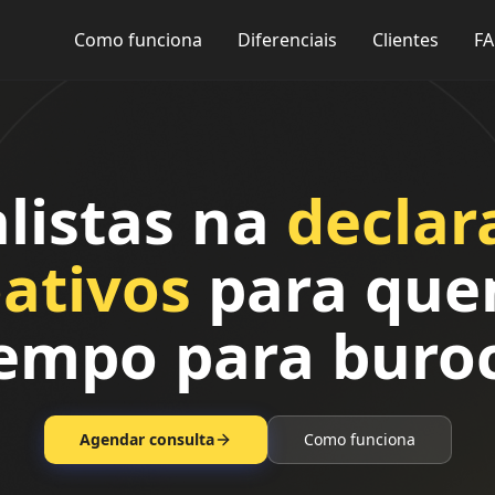
Como funciona
Diferenciais
Clientes
F
alistas na
declar
oativos
para que
empo para buroc
Agendar consulta
Como funciona