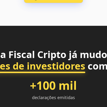
a Fiscal Cripto já mudo
es de investidores
com
+100 mil
declarações emitidas