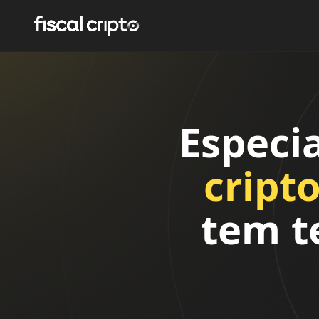
Especi
cript
tem t