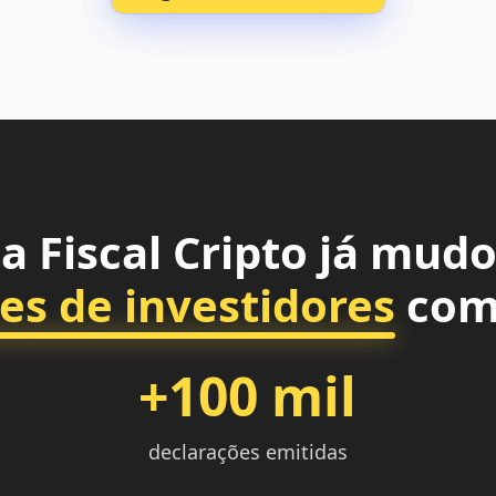
a Fiscal Cripto já mudo
es de investidores
com
+100 mil
declarações emitidas