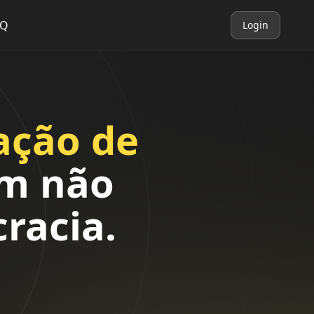
AQ
Login
ação de
m não
racia.