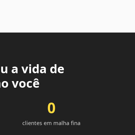
u a vida de
o você
0
clientes em malha fina