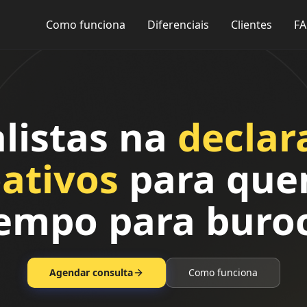
Como funciona
Diferenciais
Clientes
F
alistas na
declar
oativos
para que
empo para buroc
Agendar consulta
Como funciona