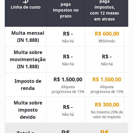
paga
N
paga
Linha de custo
impostos,
impostos no
com 12 meses
prazo
em atraso
Multa mensal
R$ -
R$ 600,00
(IN 1.888)
Não há
R$50/mês
Multa sobre
R$ -
R$ -
movimentação
Não há
Não há
(IN 1.888)
R$ 1.500,00
R$ 1.500,00
Imposto de
Alíquota
Alíquota
A
renda
progressiva de 15%
progressiva de 15%
Multa sobre
R$ 300,00
R$ -
imposto
No máximo 20% do
A
Não há
devido
valor do imposto
R$
R$