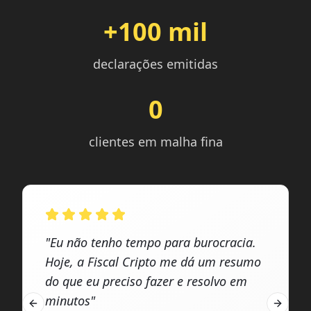
+100 mil
declarações emitidas
0
clientes em malha fina
"Eu não tenho tempo para burocracia.
Hoje, a Fiscal Cripto me dá um resumo
do que eu preciso fazer e resolvo em
minutos"
Previous slide
Next sl