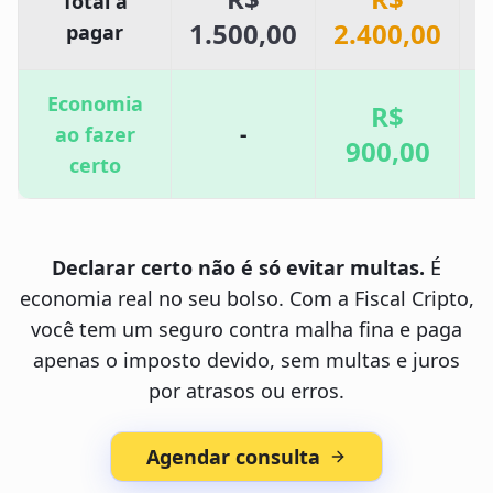
Total a
1.500,00
2.400,00
1
pagar
Economia
R$
-
ao fazer
900,00
1
certo
Declarar certo não é só evitar multas.
É
economia real no seu bolso. Com a Fiscal Cripto,
você tem um seguro contra malha fina e paga
apenas o imposto devido, sem multas e juros
por atrasos ou erros.
Agendar consulta